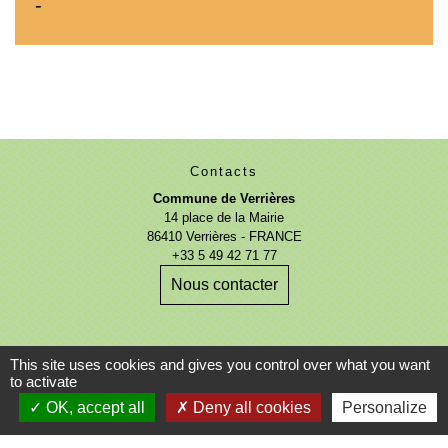
-
Contacts
Commune de Verrières
14 place de la Mairie
86410 Verrières - FRANCE
+33 5 49 42 71 77
Nous contacter
This site uses cookies and gives you control over what you want
to activate
OK, accept all
Deny all cookies
Personalize
Mentions légales
-
Politique de confidentialité
-
Accessibilité
-
Plan du site
-
Gestion des cookies