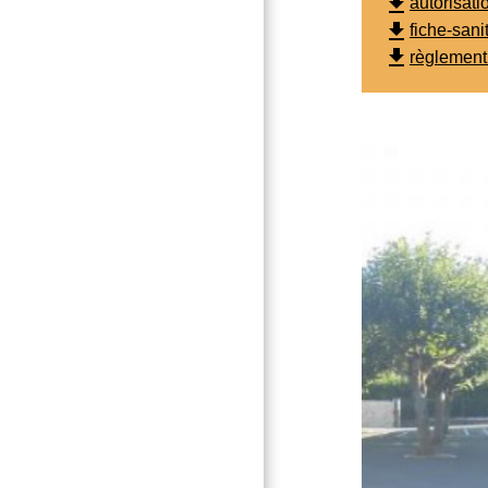
file_download
autorisati
file_download
fiche-sani
file_download
règlement