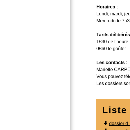
Horaires :
Lundi, mardi, je
Mercredi de 7h3
Tarifs délibéré
1€30 de l'heure
0€60 le goûter
Les contacts :
Marielle CARPEN
Vous pouvez téléc
Les dossiers son
Liste
file_download
dossier d_