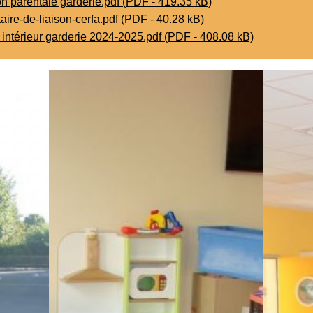
on parentale garderie.pdf (PDF - 419.35 kB)
taire-de-liaison-cerfa.pdf (PDF - 40.28 kB)
 intérieur garderie 2024-2025.pdf (PDF - 408.08 kB)