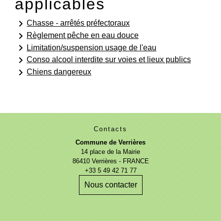
applicables
keyboard_arrow_right
Chasse - arrêtés préfectoraux
keyboard_arrow_right
Règlement pêche en eau douce
keyboard_arrow_right
Limitation/suspension usage de l'eau
keyboard_arrow_right
Conso alcool interdite sur voies et lieux publics
keyboard_arrow_right
Chiens dangereux
Contacts
Commune de Verrières
14 place de la Mairie
86410 Verrières - FRANCE
+33 5 49 42 71 77
Nous contacter