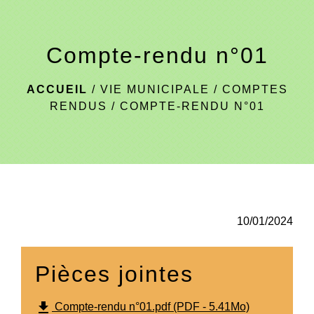
menu
Compte-rendu n°01
ACCUEIL
/
VIE MUNICIPALE
/
COMPTES
RENDUS
/
COMPTE-RENDU N°01
10/01/2024
Pièces jointes
file_download
Compte-rendu n°01.pdf (PDF - 5.41Mo)