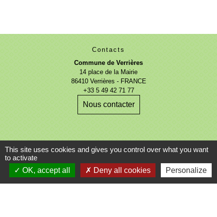
Contacts
Commune de Verrières
14 place de la Mairie
86410 Verrières - FRANCE
+33 5 49 42 71 77
Nous contacter
This site uses cookies and gives you control over what you want
to activate
Mentions légales
-
Politique de confidentialité
-
OK, accept all
Deny all cookies
Personalize
Accessibilité
-
Plan du site
-
Gestion des cookies
Site créé en partenariat avec Réseau des Communes