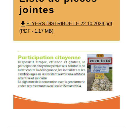
jointes
file_download
FLYERS DISTRIBUE LE 22 10 2024.pdf
(PDF - 1.17 MB)