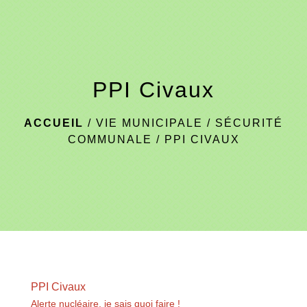
menu
PPI Civaux
ACCUEIL
/
VIE MUNICIPALE
/
SÉCURITÉ
COMMUNALE
/
PPI CIVAUX
PPI Civaux
Alerte nucléaire, je sais quoi faire !