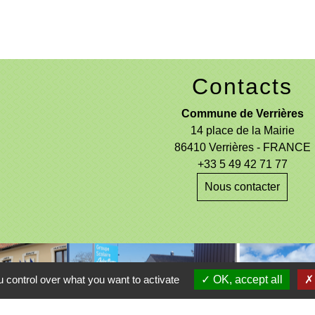
Contacts
Commune de Verrières
14 place de la Mairie
86410 Verrières - FRANCE
+33 5 49 42 71 77
Nous contacter
entions légales
-
Politique de confidentialité
-
Accessibilité
-
 control over what you want to activate
OK, accept all