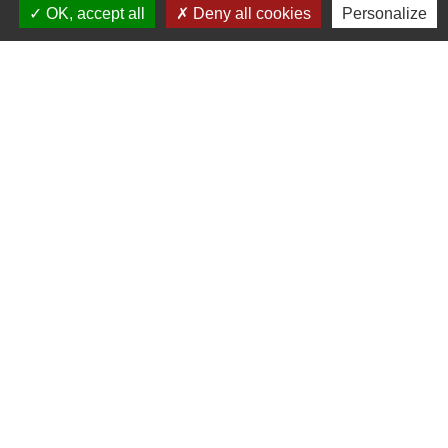
OK, accept all
Deny all cookies
Personalize
Contacts
Commune de Verrières
14 place de la Mairie
86410 Verrières - FRANCE
+33 5 49 42 71 77
Nous contacter
Mentions légales
-
Politique de confidentialité
-
Accessibilité
-
Plan du site
-
Gestion des cookies