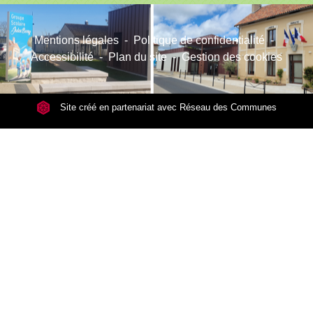
Mentions légales
-
Politique de confidentialité
-
Accessibilité
-
Plan du site
-
Gestion des cookies
Site créé en partenariat avec Réseau des Communes