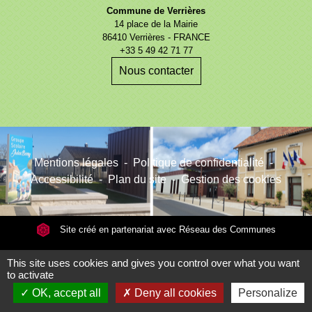
Commune de Verrières
14 place de la Mairie
86410 Verrières - FRANCE
+33 5 49 42 71 77
Nous contacter
Mentions légales
-
Politique de confidentialité
-
Accessibilité
-
Plan du site
-
Gestion des cookies
Site créé en partenariat avec Réseau des Communes
This site uses cookies and gives you control over what you want
to activate
OK, accept all
Deny all cookies
Personalize