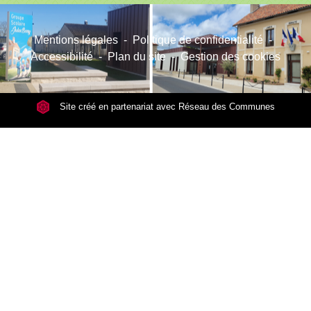
Mentions légales
-
Politique de confidentialité
-
Accessibilité
-
Plan du site
-
Gestion des cookies
Site créé en partenariat avec Réseau des Communes