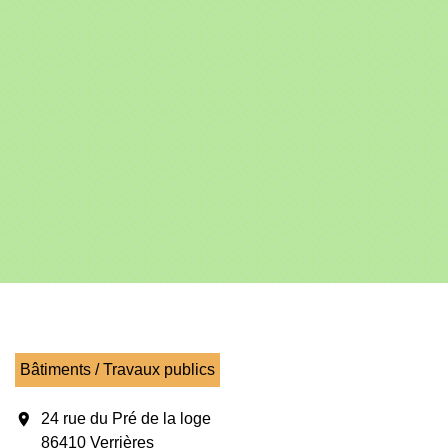
Bâtiments / Travaux publics
location_on
24 rue du Pré de la loge
86410 Verrières